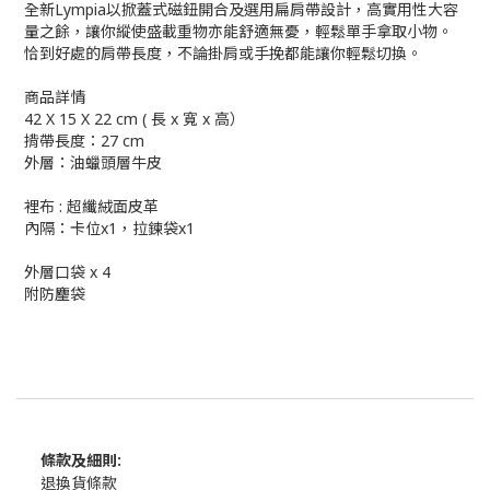
全新Lympia以掀蓋式磁鈕開合及選用扁肩帶設計，高實用性大容
量之餘，讓你縱使盛載重物亦能舒適無憂，輕鬆單手拿取小物。
恰到好處的肩帶長度，不論掛肩或手挽都能讓你輕鬆切換。
商品詳情
42 X 15 X 22 cm ( 長 x 寬 x 高）
揹帶長度：27 cm
外層：油蠟頭層牛皮
裡布 : 超纖絨面皮革
內隔：卡位x1，拉鍊袋x1
外層口袋 x 4
附防麈袋
條款及細則:
退換貨條款