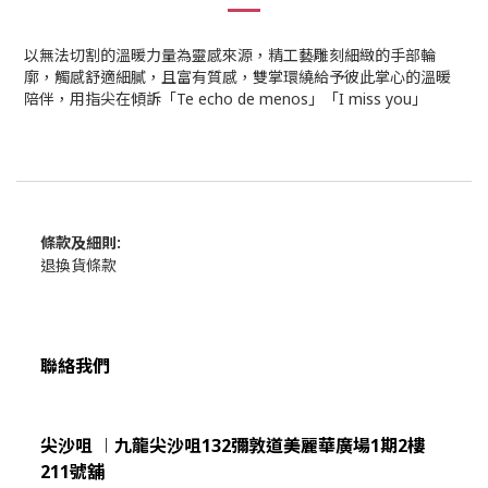
以無法切割的溫暖力量為靈感來源，精工藝雕刻細緻的手部輪
廓，觸感舒適細膩，且富有質感，雙掌環繞給予彼此掌心的溫暖
陪伴，用指尖在傾訴「Te echo de menos」「I miss you」
條款及細則:
退換貨條款
聯絡我們
尖沙咀 ︱九龍尖沙咀132彌敦道美麗華廣場1期2樓
211
號舖